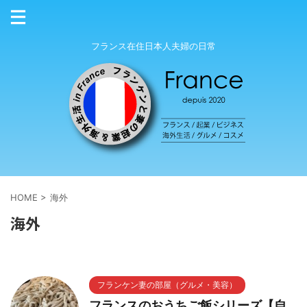
フランス在住日本人夫婦の日常
HOME
>
海外
海外
フランケン妻の部屋（グルメ・美容）
フランスのおうちご飯シリーズ【自