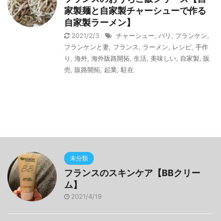
家製麺と自家製チャーシューで作る
自家製ラーメン】
2021/2/3
チャーシュー
,
パリ
,
フランケン
,
フランケンと妻
,
フランス
,
ラーメン
,
レシピ
,
手作
り
,
海外
,
海外販路開拓
,
生活
,
美味しい
,
自家製
,
販
売
,
販路開拓
,
起業
,
駐在
未分類
フランスのスキンケア【BBクリー
ム】
2021/4/19